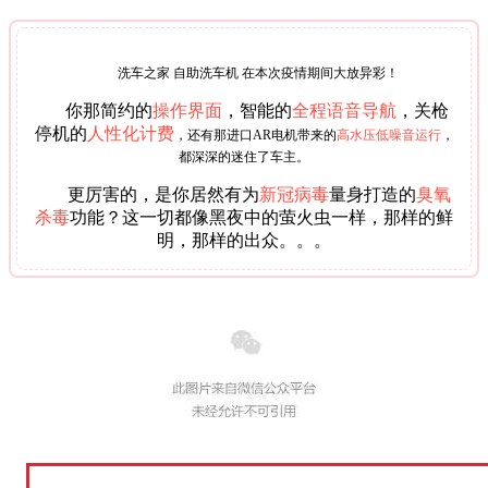
洗车之家 自助洗车机 在本次疫情期间大放异彩！
你那简约的
操作界面
，智能的
全程语音导航
，关枪
停机的
人性化计费
，
还有那进口AR电机带来的
高水压低噪音运行
，
都深深的迷住了车主。
更厉害的，是你居然有为
新冠病毒
量身打造的
臭氧
杀毒
功能？这一切都像黑夜中的萤火虫一样，那样的鲜
明，那样的出众。。。