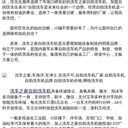
比，匡先生最终选择了市场口碑良好的
洗车之家
自助洗车机。加盟后
的匡先生表示
“自助洗车是未来社会的一个趋势。经营自助洗车机是一
份很有前途的事业。选择了一家质量过硬，服务周到的厂家，让我高
枕无忧。”
面对匡先生的如此信赖，小编不禁要好奇了，为什么面对自己的
选择能有如此自信？
原来，
洗车之家
自助洗车机是
乐爱视
智能设备制造的明星品牌，
创立于
2009
年，是国内最早从事自助洗车机产品的研发、制造、销售
于一体的民营高科技企业。集团有自己的钣金工厂，研发中心，主板
方案公司。
洗车之家
自助洗车机
具备快速除尘、臭氧杀菌、微水、泡沫等
多功能集于一身，支持投币，刷卡，微信，支付宝等多种支付手段的
智能洗车终端，每次洗车只需
6
元左右，一台车大约耗时
分钟，
小
5
24
时开放营业。车主任何时候想洗车就能轻松一洗，便利又经济。
一般多投放在工业园、小区楼下、停车场、宾馆门口、学校、加
油站等汽车保有量大的地方，加上
洗车之家
自助洗车机能投放
LED
广