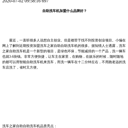
2020-07-02 09:58:16
697
自助
洗车机加盟什么品牌好？
最近，一直听很多人说想自主创业。但是都苦于找不到投资创业项目。小编在
网上了解到近期投资加盟
洗车之家自助
自助洗车机的很多。据知情人士透露，
洗车
之家
自助洗车机是一个新型的项目，是绿色环保，节能减排的一个产品，洗一辆车
也就
3-6块钱。非常方便快捷，让车主在家里，在购物，在娱乐的时候，随时随地
的都可以用智能自助洗车机来洗车，而洗一辆车在十二分钟左右，不用跑老远的洗
车店洗了，省时又方便。
洗车之家自助
自助洗车机品质亮点：