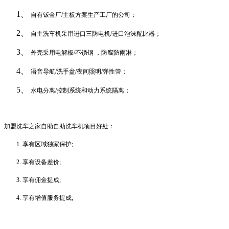
1、
自有钣金厂
/
主板方案生产工厂的公司；
2、
自主洗车机采用进口三防电机
/
进口泡沫配比器；
3、
外壳采用电解板
/
不锈钢
，防腐防雨淋；
4、
语音导航
/
洗手盆
/
夜间照明
/
弹性管；
5、
水电分离
/
控制系统和动力系统隔离；
加盟
洗车之家自助
自助洗车机项目好处：
1.
享有区域独家保护
;
2.
享有设备差价
;
3.
享有佣金提成
;
4.
享有增值服务提成
;