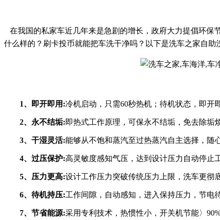
在我国的私家车近几年来是急剧的增长，政府大力提倡环保
什么样的？刷卡投币就能把车洗干净吗？以下是
洗车之家
自助
1、即开即用:
冷机启动，只需
60秒热机；待机状态，即开
2、永不结垢:
即热式工作原理，可保永不结垢，免去除垢
3、干湿灵活:
能够从不饱和蒸汽至过热蒸汽自主选择，随
4、过压保护:
高灵敏度感知气压，达到设计压力自动停止
5、压力更高:
设计工作压力突破传统压力上限，洗车更彻
6、待机持压:
工作间隙，自动感知，进入保持压力，节电
7、节省能源:
采用专利技术，热惯性小，开关机节能〉
9