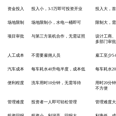
资金投入
投入小，3-5万即可投资开业
投入大，首期
场地限制
场地限制小，水电一桶即可
限制大，需
项目审批
与第三方装机合作，无需证照
设计工商、
多部门审批
人工成本
不需要雇佣人员
雇工至少5
汽车成本
每车耗水40升电半度，成本低
每车耗水2
便利程度
洗车用时10分钟，无需等待
用时20分
不方便
管理难度
投资者一人即可轻松管理
管理难度大
投资回报
投资小，利润高，回报大
利率低、成